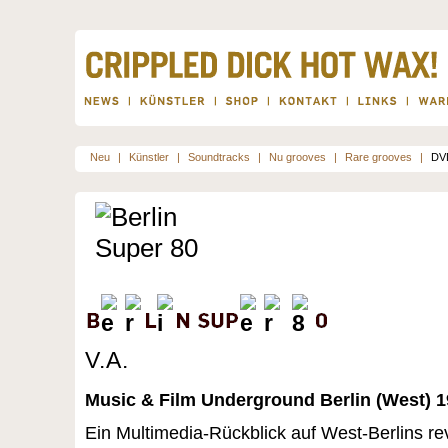
Neu
|
Künstler
|
Soundtracks
|
Nu grooves
|
Rare grooves
|
DV
V.A.
Music & Film Underground Berlin (West) 1
Ein Multimedia-Rückblick auf West-Berlins re