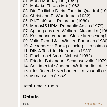
01. Mona Mur: My Lie (1982)
02. Malaria: Thrash Me (1983)
03. Die Tödliche Doris: Tanz im Quadrat (19
04. Christiane F: Wunderbar (1982)
05. P1/E: 49 sec. Romance (1980)
06. Mono/45 UPM: Romantic Adieu (1979)
07. Sprung aus den Wolken : Akcam La (19
08. Kosmonautentraum: Stolze Menschen(1
09. Valie Export & I. Wiener: Bananen (1980
10. Alexander v. Borsig (Hacke): Hiroshima 
11. DIN A Testbild: No repeat (1980)
12. Flucht nach Vorn: Nahost (1982)
13. Frieder Butzmann: Schmusewolle (1979
14. Sentimentale Jugend: Wollt ihr die total
15. Einstürzende Neubauten: Tanz Debil (1
16. MDK: Berlin (1982)
Total Time: 51 min.
Details
ISBN
3-9805820-2-7