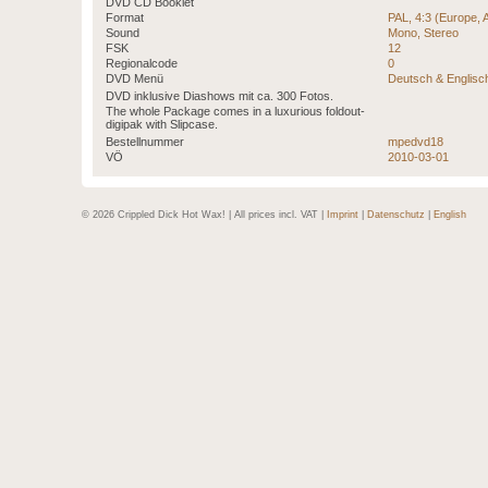
DVD CD Booklet
Format
PAL, 4:3 (Europe, A
Sound
Mono, Stereo
FSK
12
Regionalcode
0
DVD Menü
Deutsch & Englisc
DVD inklusive Diashows mit ca. 300 Fotos.
The whole Package comes in a luxurious foldout-
digipak with Slipcase.
Bestellnummer
mpedvd18
VÖ
2010-03-01
© 2026 Crippled Dick Hot Wax! | All prices incl. VAT |
Imprint
|
Datenschutz
|
English