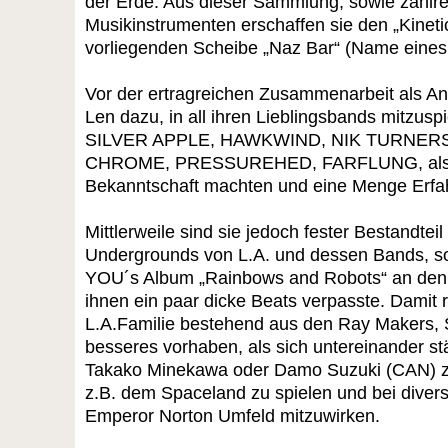
der Erde. Aus dieser Sammlung, sowie zahlre
Musikinstrumenten erschaffen sie den „Kineti
vorliegenden Scheibe „Naz Bar“ (Name eines 
Vor der ertragreichen Zusammenarbeit als An
Len dazu, in all ihren Lieblingsbands mitzusp
SILVER APPLE, HAWKWIND, NIK TURNERS
CHROME, PRESSUREHED, FARFLUNG, als 
Bekanntschaft machten und eine Menge Erf
Mittlerweile sind sie jedoch fester Bestandtei
Undergrounds von L.A. und dessen Bands, so
YOU´s Album „Rainbows and Robots“ an den
ihnen ein paar dicke Beats verpasste. Damit r
L.A.Familie bestehend aus den Ray Makers, 
besseres vorhaben, als sich untereinander st
Takako Minekawa oder Damo Suzuki (CAN) zu
z.B. dem Spaceland zu spielen und bei divers
Emperor Norton Umfeld mitzuwirken.