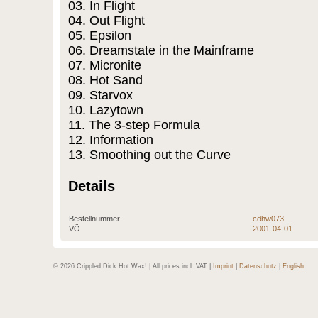
03. In Flight
04. Out Flight
05. Epsilon
06. Dreamstate in the Mainframe
07. Micronite
08. Hot Sand
09. Starvox
10. Lazytown
11. The 3-step Formula
12. Information
13. Smoothing out the Curve
Details
Bestellnummer
cdhw073
VÖ
2001-04-01
© 2026 Crippled Dick Hot Wax! | All prices incl. VAT |
Imprint
|
Datenschutz
|
English