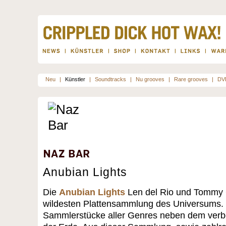
Neu
|
Künstler
|
Soundtracks
|
Nu grooves
|
Rare grooves
|
DV
Anubian Lights
Die
Anubian Lights
Len del Rio und Tommy G
wildesten Plattensammlung des Universums. H
Sammlerstücke aller Genres neben dem verb